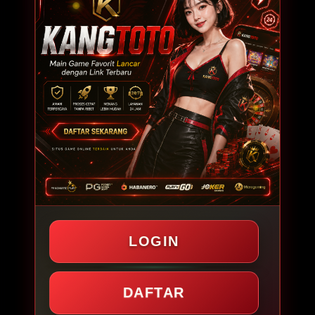
Akses Game Favorit
Melalui Link Terbaru
Link terbaru memberikan jalur masuk yang
mudah ditemukan saat pengguna ingin
kembali menikmati permainan pilihannya.
Setiap bagian halaman disusun sederhana
agar menu utama dapat dijangkau tanpa
proses yang rumit.
Sistem Stabil untuk
Berbagai Perangkat
LOGIN
KANGTOTO menggunakan tampilan
responsif yang menyesuaikan ukuran layar
DAFTAR
secara otomatis. Performa halaman tetap
ringan sehingga navigasi terasa lancar pada