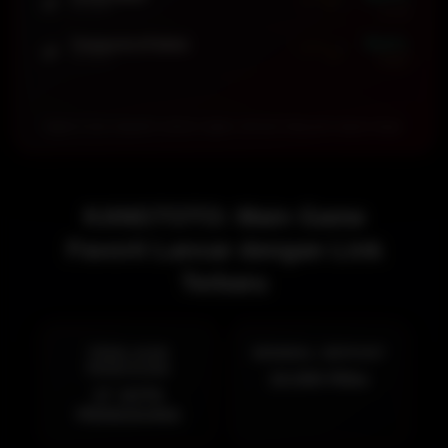
92.6%
Treasures of Aztec
🌿
PG SOFT
↗ +6.5
89.6%
Hot Hot Fruit
🍁
HABANERO
↘ -5.9
93.0%
Koi Gate
🍁
Angka di atas hanyalah catatan ringkas; bermain tetap perlu kepala dingin.
HABANERO
↘ -4.0
94.5%
Gates of Olympus
🍂
PRAGMATIC
↗ +2.1
KANGTOTO: Main Game
91.5%
Starlight Princess
🍂
PRAGMATIC
↗ +1.1
Favorit Lancar dengan Link
92.9%
Sweet Bonanza
🍂
Terbaru
PRAGMATIC
↗ +7.2
94.9%
Mahjong Ways 2
🌿
PG SOFT
↘ -1.1
PENILAIAN
MINIMAL DEPOSIT
92.9%
Lucky Neko
🌿
PENGGUNA
10.000 Ribu
PG SOFT
↘ -2.4
17 JUTA
92.6%
PENGGUNA
Treasures of Aztec
🌿
PG SOFT
↗ +6.5