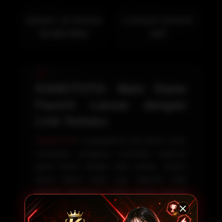
89.6%
Hot Hot Fruit
🍁
HABANERO
↘ -5.9
MINIMAL WITHDRAW
LAYANAN SUPPORT
93.0%
Koi Gate
🍁
25.000 Ribu
24/7
HABANERO
↘ -4.0
KANGTOTO: Main Game
Favorit Lancar dengan
Link Terbaru
KANGTOTO
menghadirkan link terbaru untuk
membantu pengguna membuka halaman
game favorit dengan lebih praktis. Sistem
akses dibuat ringan agar halaman tetap
nyaman digunakan melalui ponsel maupun
komputer.