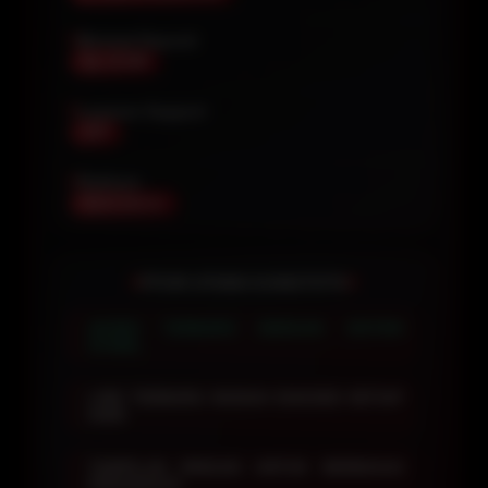
Minimal Deposit
Rp 10.000
Layanan Support
24/7
Platform
Multi-Device
FITUR UTAMA KANGTOTO
AKSES TERBARU DENGAN SISTEM
STABIL
LINK TERBARU MUDAH DIAKSES SETIAP
HARI
TAMPILAN RINGAN UNTUK BERBAGAI
PERANGKAT