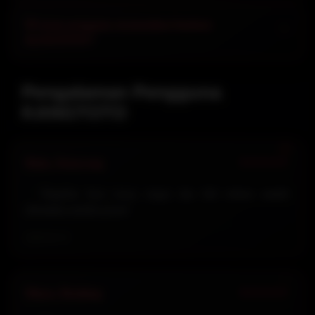
Tema merah hitam memberikan kontras kuat sehingga tombol dan
Di mana pengguna menemukan bantuan
⌃
informasi utama lebih mudah dikenali.
KANGTOTO?
Menu bantuan tersedia pada halaman utama dan dapat
Pengalaman Pengguna
digunakan saat pengguna memerlukan informasi tambahan.
KANGTOTO
Raka, Semarang
★★★★★
Tampilan baru terasa ringan dan link terbaru mudah
ditemukan melalui ponsel.
2026-02-13
Dimas, Bandung
★★★★★