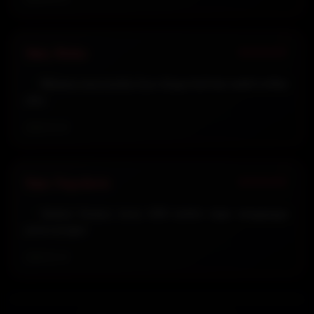
Sinta, Medan
★★★★★
Halaman menyesuaikan layar dengan baik dan tombol terlihat
jelas.
2026-01-20
Fajar, Yogyakarta
★★★★★
Animasi barunya terasa lebih modern tanpa mengganggu
proses navigasi.
2026-01-14